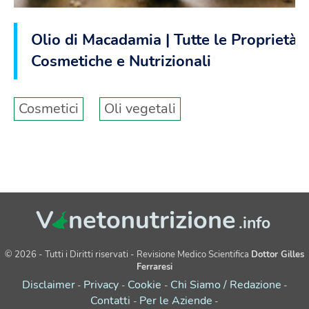
Olio di Macadamia | Tutte le Proprietà
Cosmetiche e Nutrizionali
Cosmetici
Oli vegetali
V
netonutrizione
.info
© 2026 - Tutti i Diritti riservati - Revisione Medico Scientifica
Dottor Gilles
Ferraresi
Disclaimer
Privacy
Cookie
Chi Siamo / Redazione
-
-
-
-
Contatti
Per le Aziende
-
-