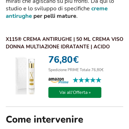
mirati che agiscano su più fronti. Da qui lo
studio e lo sviluppo di specifiche
creme
antirughe
per pelli mature
.
X115® CREMA ANTIRUGHE | 50 ML CREMA VISO
DONNA MULTIAZIONE IDRATANTE | ACIDO
IALURONICO...
76,80
€
Spedizione PRIME Totale 76,80€
★★★★★
★★★★★
Vai all'Offerta »
Come intervenire