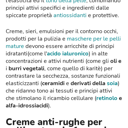
l'elasticità ed il
tono della pelle
, combinando
principi attivi specifici e ingredienti dalle
spiccate proprietà
antiossidanti
e protettive.
Creme, sieri, emulsioni per il contorno occhi,
prodotti per la pulizia e
maschere per le pelli
mature
devono essere arricchite di principi
idratanti(come l'
acido ialuronico
) in alte
concentrazioni e attivi nutrienti (come gli
oli e
i
burri vegetali
, come quello di karitè) per
contrastare la secchezza, sostanze funzionali
elasticizzanti (
ceramidi
e
derivati della
soia
)
che ridanno tono ai tessuti e principi attivi
che stimolano il ricambio cellulare (
retinolo
e
alfa-idrossiacidi
).
Creme anti-rughe per