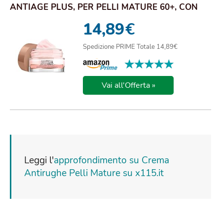
ANTIAGE PLUS, PER PELLI MATURE 60+, CON
ACIDO IALU...
14,89
€
Spedizione PRIME Totale 14,89€
★★★★★
★★★★★
Vai all'Offerta »
Leggi l'
approfondimento su Crema
Antirughe Pelli Mature su x115.it