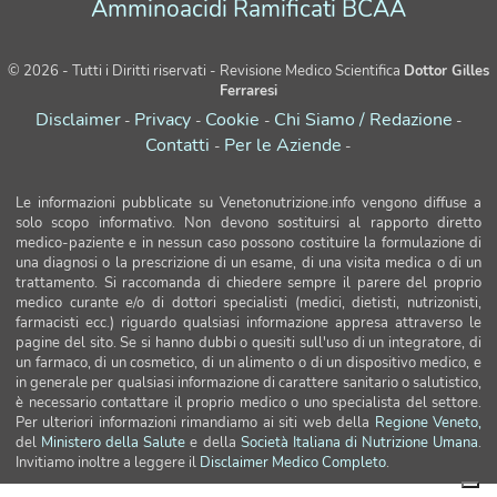
Amminoacidi Ramificati BCAA
© 2026 - Tutti i Diritti riservati - Revisione Medico Scientifica
Dottor Gilles
Ferraresi
Disclaimer
Privacy
Cookie
Chi Siamo / Redazione
-
-
-
-
Contatti
Per le Aziende
-
-
Le informazioni pubblicate su Venetonutrizione.info vengono diffuse a
solo scopo informativo. Non devono sostituirsi al rapporto diretto
medico-paziente e in nessun caso possono costituire la formulazione di
una diagnosi o la prescrizione di un esame, di una visita medica o di un
trattamento. Si raccomanda di chiedere sempre il parere del proprio
medico curante e/o di dottori specialisti (medici, dietisti, nutrizonisti,
farmacisti ecc.) riguardo qualsiasi informazione appresa attraverso le
pagine del sito. Se si hanno dubbi o quesiti sull'uso di un integratore, di
un farmaco, di un cosmetico, di un alimento o di un dispositivo medico, e
in generale per qualsiasi informazione di carattere sanitario o salutistico,
è necessario contattare il proprio medico o uno specialista del settore.
Per ulteriori informazioni rimandiamo ai siti web della
Regione Veneto,
del
Ministero della Salute
e della
Società Italiana di Nutrizione Umana
.
Invitiamo inoltre a leggere il
Disclaimer Medico Completo
.