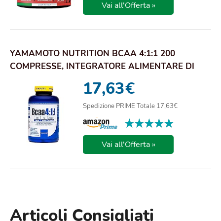
Vai all'Offerta »
YAMAMOTO NUTRITION BCAA 4:1:1 200
COMPRESSE, INTEGRATORE ALIMENTARE DI
AMINOACIDI RAMIF...
17,63
€
Spedizione PRIME Totale 17,63€
★★★★★
★★★★★
Vai all'Offerta »
Articoli Consigliati