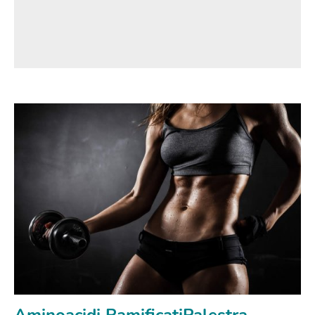
Aminoacidi RamificatiPalestra