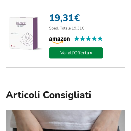
19,31
€
Sped. Totale 19,31€
★★★★★
★★★★★
Vai all'Offerta »
Articoli Consigliati