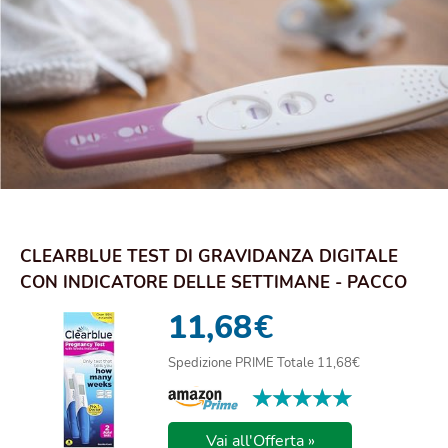
CLEARBLUE TEST DI GRAVIDANZA DIGITALE
CON INDICATORE DELLE SETTIMANE - PACCO
CON 2 TEST
11,68
€
Spedizione PRIME Totale 11,68€
★★★★★
★★★★★
Vai all'Offerta »