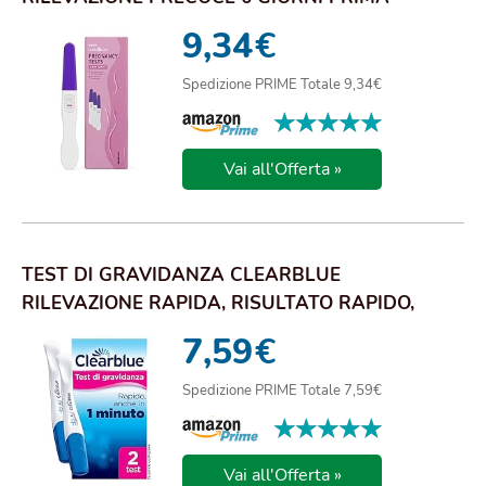
(CONFEZIONE DA ...
9,34
€
Spedizione PRIME Totale 9,34€
★★★★★
★★★★★
Vai all'Offerta »
TEST DI GRAVIDANZA CLEARBLUE
RILEVAZIONE RAPIDA, RISULTATO RAPIDO,
ANCHE IN 1 MINUTO*, ...
7,59
€
Spedizione PRIME Totale 7,59€
★★★★★
★★★★★
Vai all'Offerta »