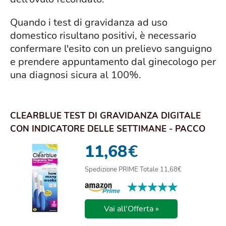
Quando i test di gravidanza ad uso
domestico risultano positivi, è necessario
confermare l'esito con un prelievo sanguigno
e prendere appuntamento dal ginecologo per
una diagnosi sicura al 100%.
CLEARBLUE TEST DI GRAVIDANZA DIGITALE
CON INDICATORE DELLE SETTIMANE - PACCO
CON 2 TEST
11,68
€
Spedizione PRIME Totale 11,68€
★★★★★
★★★★★
Vai all'Offerta »