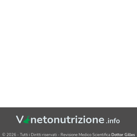
V
netonutrizione
.info
© 2026 - Tutti i Diritti riservati - Revisione Medico Scientifica
Dottor Gilles