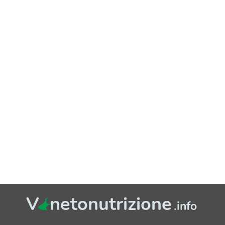
V
netonutrizione
.info