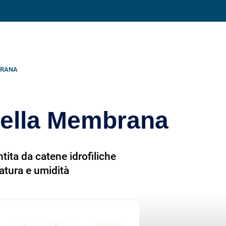
Condividi su
BRANA
della Membrana
ita da catene idrofiliche
ratura e umidità