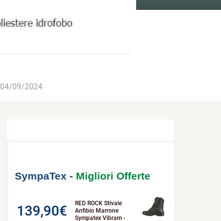
04/09/2024
SympaTex -
Migliori Offerte
RED ROCK Stivale
139,90
€
Anfibio Marrone
Sympatex Vibram -