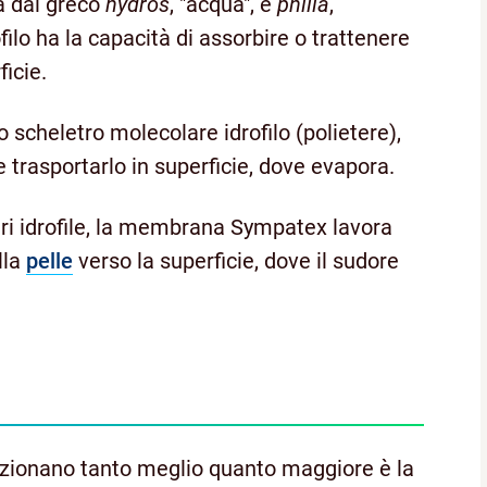
iva dal greco
hydros
, "acqua", e
philia
,
filo ha la capacità di assorbire o trattenere
ficie.
heletro molecolare idrofilo (polietere),
 trasportarlo in superficie, dove evapora.
ri idrofile, la membrana Sympatex lavora
lla
pelle
verso la superficie, dove il sudore
nzionano tanto meglio quanto maggiore è la