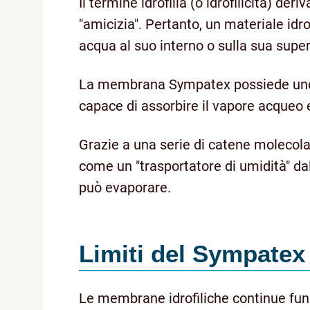
Il termine idrofilia (o idrofilicità) der
"amicizia". Pertanto, un materiale idro
acqua al suo interno o sulla sua super
La membrana Sympatex possiede uno sc
capace di assorbire il vapore acqueo e
Grazie a una serie di catene molecola
come un "trasportatore di umidità" da
può evaporare.
Limiti del Sympatex
Le membrane idrofiliche continue fu