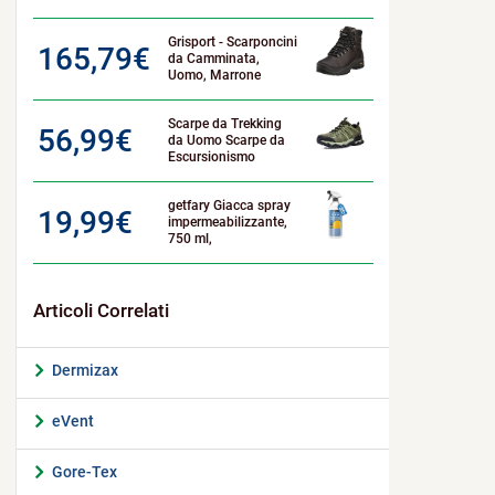
Grisport - Scarponcini
165,79
€
da Camminata,
Uomo, Marrone
Scarpe da Trekking
56,99
€
da Uomo Scarpe da
Escursionismo
getfary Giacca spray
19,99
€
impermeabilizzante,
750 ml,
Dermizax
eVent
Gore-Tex