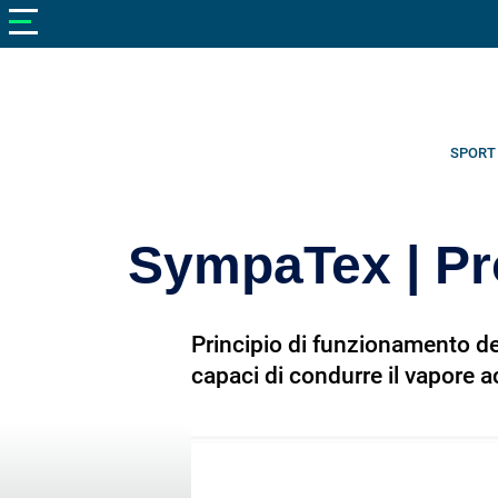
V
neto
nutrizione
Bellezza
Cibo
SPORT
e
Cucina
SympaTex | Pr
Dimagrire
Integratori
Principio di funzionamento de
Salute
capaci di condurre il vapore a
Sport
Veterinaria