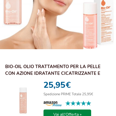
BIO-OIL OLIO TRATTAMENTO PER LA PELLE
CON AZIONE IDRATANTE CICATRIZZANTE E
ANTI SMAGLIA...
25,95
€
Spedizione PRIME Totale 25,95€
★★★★★
★★★★★
Vai all'Offerta »