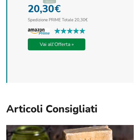
20,30
€
Spedizione PRIME Totale 20,30€
★★★★★
★★★★★
Vai all'Offerta »
Articoli Consigliati