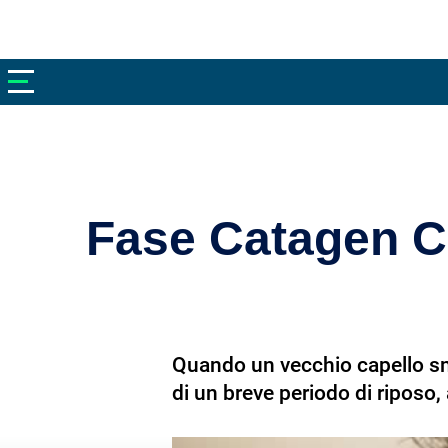
V
neto
nutrizione
Bellezza
Cibo
e
Cucina
Fase Catagen Cap
Dimagrire
Integratori
Salute
Quando un vecchio capello sme
Sport
di un breve periodo di riposo, 
Veterinaria