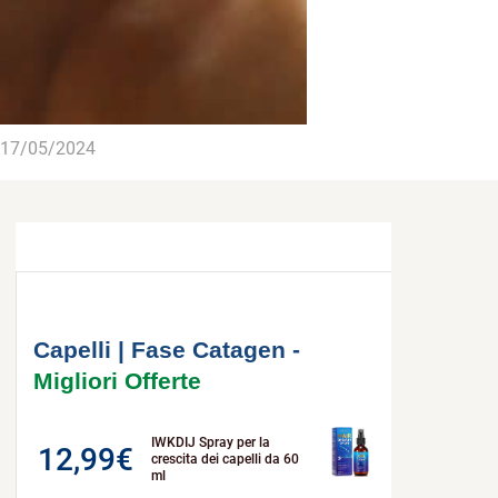
17/05/2024
Capelli | Fase Catagen -
Migliori Offerte
IWKDIJ Spray per la
12,99
€
crescita dei capelli da 60
ml