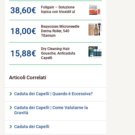
Foligain – Soluzione
38,60
€
topica con trioxidil al
Beayosses Microneedle
18,00
€
Derma Roller, 540
Titanium
Dry Cleaning Hair
15,88
€
Gouache, Anticaduta
Capelli
Caduta dei Capelli | Quando è Eccessiva?
Caduta dei Capelli | Come Valutarne la
Gravità
Caduta dei Capelli