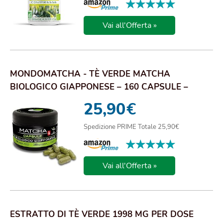
★★★★★
★★★★★
Vai all'Offerta »
MONDOMATCHA - TÈ VERDE MATCHA
BIOLOGICO GIAPPONESE – 160 CAPSULE –
INTEGRATORE 100% VEG...
25,90
€
Spedizione PRIME Totale 25,90€
★★★★★
★★★★★
Vai all'Offerta »
ESTRATTO DI TÈ VERDE 1998 MG PER DOSE