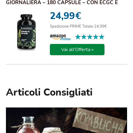
GIORNALIERA – 180 CAPSULE – CON ECGC E
POLIFENOLI...
24,99
€
Spedizione PRIME Totale 24,99€
★★★★★
★★★★★
Vai all'Offerta »
Articoli Consigliati