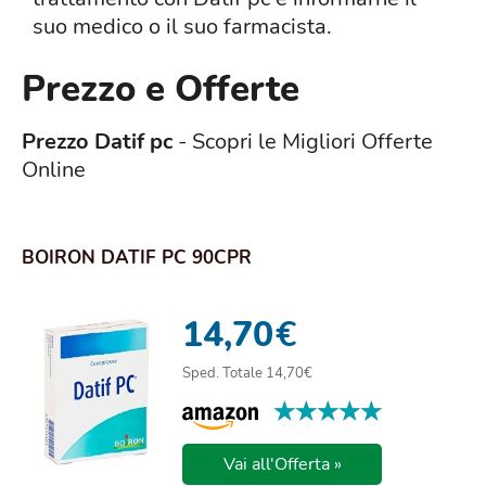
suo medico o il suo farmacista.
Prezzo e Offerte
Prezzo Datif pc
- Scopri le Migliori Offerte
Online
BOIRON DATIF PC 90CPR
14,70
€
Sped. Totale 14,70€
★★★★★
★★★★★
Vai all'Offerta »