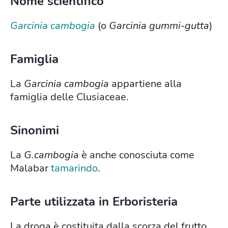
Nome scientifico
Garcinia cambogia
(o
Garcinia gummi-gutta
)
Famiglia
La
Garcinia cambogia
appartiene alla
famiglia delle Clusiaceae.
Sinonimi
La
G.cambogia
è anche conosciuta come
Malabar
tamarindo
.
Parte utilizzata in Erboristeria
La droga è costituita dalla scorza del frutto