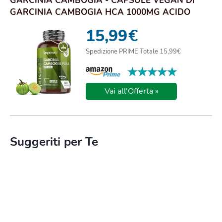
GARCINIA CAMBOGIA - CAPSULE VEGAN DI
GARCINIA CAMBOGIA HCA 1000MG ACIDO
IDROSSICITRICO ...
15,99
€
Spedizione PRIME Totale 15,99€
★★★★★
★★★★★
Vai all'Offerta »
Suggeriti per Te