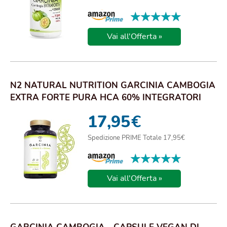
★★★★★
★★★★★
Vai all'Offerta »
N2 NATURAL NUTRITION GARCINIA CAMBOGIA
EXTRA FORTE PURA HCA 60% INTEGRATORI
PER DIMAGRI...
17,95
€
Spedizione PRIME Totale 17,95€
★★★★★
★★★★★
Vai all'Offerta »