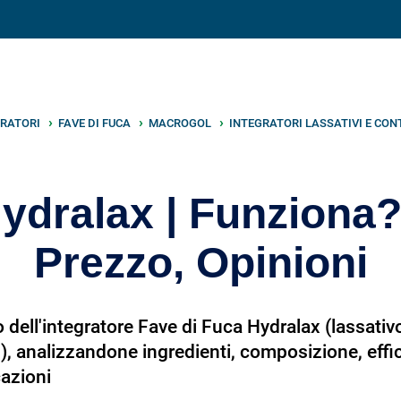
V
neto
nutrizione
.info
GRATORI
FAVE DI FUCA
MACROGOL
INTEGRATORI LASSATIVI E CON
ydralax | Funziona
Prezzo, Opinioni
dell'integratore Fave di Fuca Hydralax (lassativ
), analizzandone ingredienti, composizione, effi
cazioni