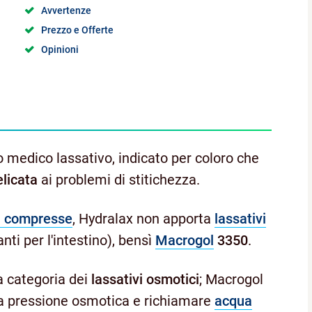
Avvertenze
Prezzo e Offerte
Opinioni
o medico lassativo, indicato per coloro che
elicata
ai problemi di stitichezza.
a compresse
, Hydralax non apporta
lassativi
nti per l'intestino), bensì
Macrogol
3350
.
a categoria dei
lassativi osmotici
; Macrogol
 la pressione osmotica e richiamare
acqua