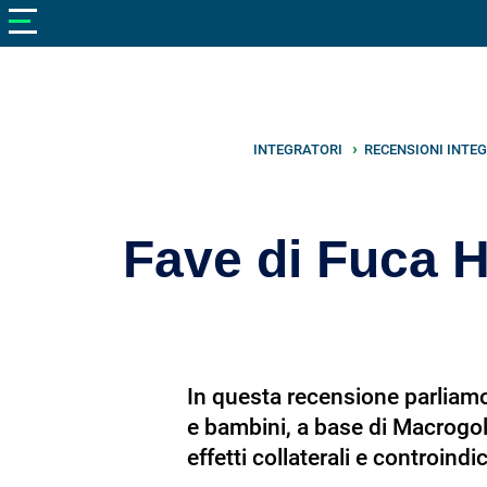
V
neto
nutrizione
Bellezza
Cibo
INTEGRATORI
RECENSIONI INTE
e
Cucina
Fave di Fuca H
Dimagrire
Integratori
Salute
In questa recensione parliamo 
Sport
e bambini, a base di Macrogol
Veterinaria
effetti collaterali e controindi