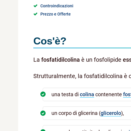
Controindicazioni
Prezzo e Offerte
Cos'è?
La
fosfatidilcolina
è un fosfolipide
ess
Strutturalmente, la fosfatidilcolina è c
una testa di
colina
contenente
fos
un corpo di glicerina (
glicerolo
),