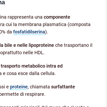
na
olina rappresenta una
componente
 tra cui la membrana plasmatica
(composta
 30% da
fosfatidilserina
).
a bile e nelle lipoproteine
che trasportano il
soprattutto nelle HDL.
l
trasporto metabolico intra ed
a e cosa esce dalla cellula.
ssi e
proteine
, chiamata
surfattante
 permette di respirare.