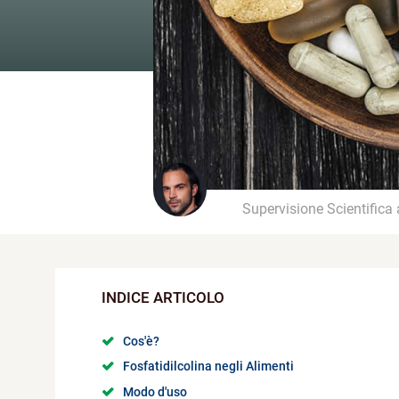
Supervisione Scientifica
Cos'è?
Fosfatidilcolina negli Alimenti
Modo d'uso