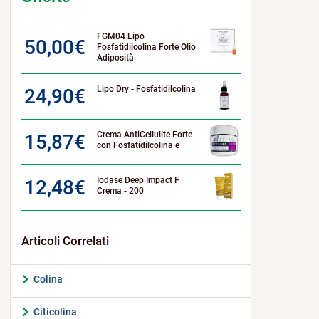
FGM04 Lipo
50,00
€
Fosfatidilcolina Forte Olio
Adiposità
Lipo Dry - Fosfatidilcolina
24,90
€
Crema AntiCellulite Forte
15,87
€
con Fosfatidilcolina e
Iodase Deep Impact F
12,48
€
Crema - 200
Colina
Citicolina