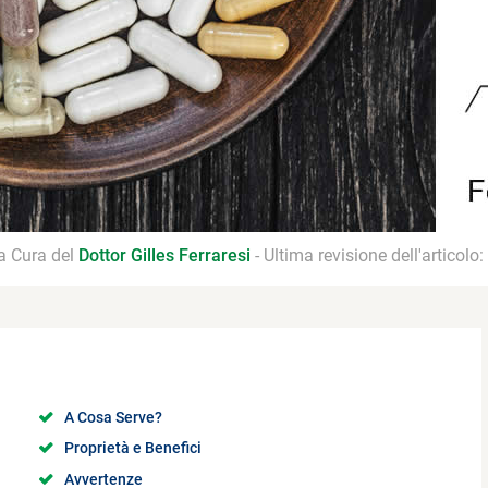
 a Cura del
Dottor Gilles Ferraresi
- Ultima revisione dell'articolo:
A Cosa Serve?
Proprietà e Benefici
Avvertenze