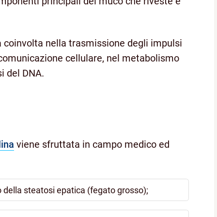
omponenti principali del muco che riveste e
 coinvolta nella trasmissione degli impulsi
a comunicazione cellulare, nel metabolismo
si del DNA.
lina
viene sfruttata in campo medico ed
della steatosi epatica (fegato grosso);