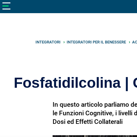
V
neto
nutrizione
Bellezza
Cibo
INTEGRATORI
INTEGRATORI PER IL BENESSERE
AC
e
Cucina
Dimagrire
Fosfatidilcolina |
Integratori
Salute
In questo articolo parliamo del
le Funzioni Cognitive, i livel
Sport
Dosi ed Effetti Collaterali
Veterinaria