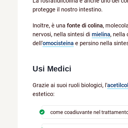
La fosfatidilcolina è anche uno dei c
protegge il nostro intestino.
Inoltre, è una
fonte di colina
, molecola
nervosi, nella sintesi di
mielina
, nell
dell'
omocisteina
e persino nella sinte
Usi Medici
Grazie ai suoi ruoli biologici, l'
acetilco
estetico:
come coadiuvante nel trattamento 