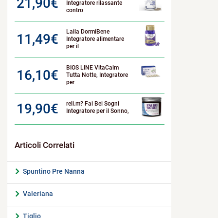
21,90
€
Integratore rilassante
contro
Laila DormiBene
11,49
€
Integratore alimentare
per il
BIOS LINE VitaCalm
16,10
€
Tutta Notte, Integratore
per
reli.m? Fai Bei Sogni
19,90
€
Integratore per il Sonno,
Spuntino Pre Nanna
Valeriana
Tiglio