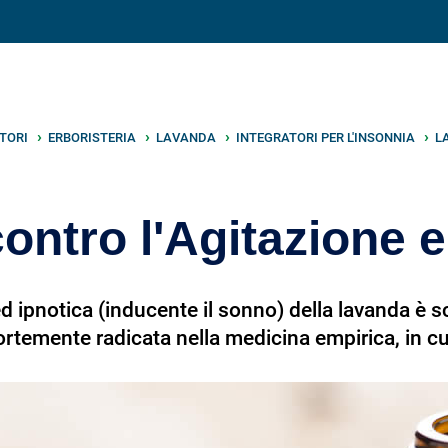
V
neto
nutrizione
.info
TORI
ERBORISTERIA
LAVANDA
INTEGRATORI PER L'INSONNIA
L
ntro l'Agitazione e
a ed ipnotica (inducente il sonno) della lavanda
 fortemente radicata nella medicina empirica, in 