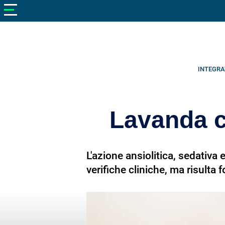
V
neto
nutrizione
Bellezza
Cibo
INTEGRA
e
Cucina
Lavanda co
Dimagrire
Integratori
L'azione ansiolitica, sedativ
Salute
verifiche cliniche, ma risulta
Sport
Veterinaria