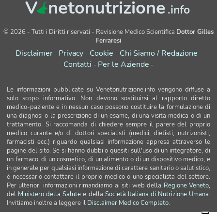
V
netonutrizione
.info
© 2026 - Tutti i Diritti riservati - Revisione Medico Scientifica
Dottor Gilles
Ferraresi
Disclaimer
Privacy
Cookie
Chi Siamo / Redazione
-
-
-
-
Contatti
Per le Aziende
-
-
Le informazioni pubblicate su Venetonutrizione.info vengono diffuse a
solo scopo informativo. Non devono sostituirsi al rapporto diretto
medico-paziente e in nessun caso possono costituire la formulazione di
una diagnosi o la prescrizione di un esame, di una visita medica o di un
trattamento. Si raccomanda di chiedere sempre il parere del proprio
medico curante e/o di dottori specialisti (medici, dietisti, nutrizonisti,
farmacisti ecc.) riguardo qualsiasi informazione appresa attraverso le
pagine del sito. Se si hanno dubbi o quesiti sull'uso di un integratore, di
un farmaco, di un cosmetico, di un alimento o di un dispositivo medico, e
in generale per qualsiasi informazione di carattere sanitario o salutistico,
è necessario contattare il proprio medico o uno specialista del settore.
Per ulteriori informazioni rimandiamo ai siti web della
Regione Veneto,
del
Ministero della Salute
e della
Società Italiana di Nutrizione Umana
.
Invitiamo inoltre a leggere il
Disclaimer Medico Completo
.