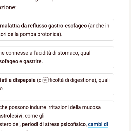
azione:
 malattia da reflusso gastro-esofageo
(anche in
tori della pompa protonica).
e connesse all'acidità di stomaco, quali
esofageo
e
gastrite.
iati a dispepsia
(difficoltà di digestione), quali
o.
 che possono indurre irritazioni della mucosa
strolesivi
, come gli
steroidei,
periodi di stress psicofisico
,
cambi di