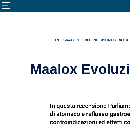
V
neto
nutrizione
Bellezza
Cibo
INTEGRATORI
RECENSIONI INTEGRATOR
e
Cucina
Maalox Evoluzi
Dimagrire
Integratori
Salute
In questa recensione Parliamo
Sport
di stomaco e reflusso gastroe
Veterinaria
controindicazioni ed effetti col