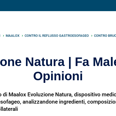
V
neto
nutrizione
.info
I
MAALOX
CONTRO IL REFLUSSO GASTROESOFAGEO
CONTRO BRUC
one Natura | Fa Mal
Opinioni
 di Maalox Evoluzione Natura, dispositivo medic
sofageo, analizzandone ingredienti, composizion
laterali