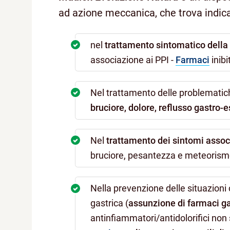
ad azione meccanica, che trova indic
nel
trattamento sintomatico della
associazione ai PPI -
Farmaci
inibi
Nel trattamento delle problematich
bruciore,
dolore,
reflusso gastro-
Nel
trattamento dei sintomi assoc
bruciore, pesantezza e meteorism
Nella prevenzione delle situazioni
gastrica (
assunzione di farmaci ga
antinfiammatori/antidolorifici non 