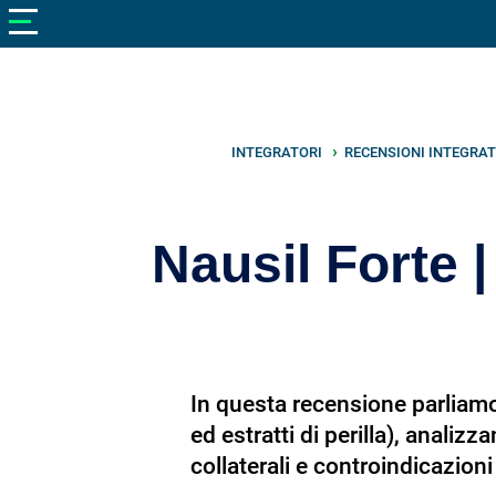
V
neto
nutrizione
Bellezza
Cibo
INTEGRATORI
RECENSIONI INTEGRAT
e
Cucina
Nausil Forte 
Dimagrire
Integratori
Salute
In questa recensione parliamo 
Sport
ed estratti di perilla), analiz
Veterinaria
collaterali e controindicazioni