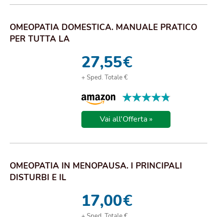
OMEOPATIA DOMESTICA. MANUALE PRATICO
PER TUTTA LA
27,55
€
+ Sped. Totale €
★★★★★
★★★★★
Vai all'Offerta »
OMEOPATIA IN MENOPAUSA. I PRINCIPALI
DISTURBI E IL
17,00
€
+ Sped. Totale €