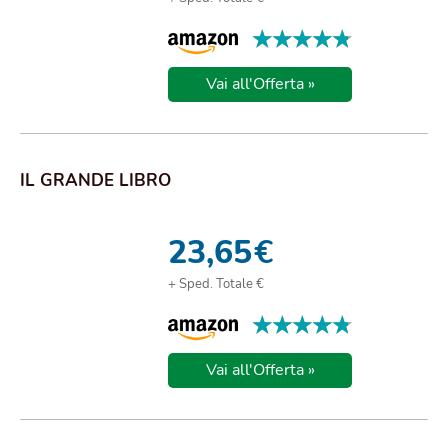
★★★★★
★★★★★
Vai all'Offerta »
IL GRANDE LIBRO
23,65
€
+ Sped. Totale €
★★★★★
★★★★★
Vai all'Offerta »