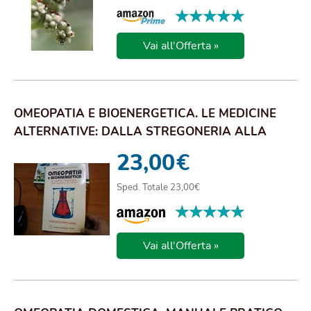
★★★★★
★★★★★
Vai all'Offerta »
OMEOPATIA E BIOENERGETICA. LE MEDICINE
ALTERNATIVE: DALLA STREGONERIA ALLA
SCIENZA
23,00
€
Sped. Totale 23,00€
★★★★★
★★★★★
Vai all'Offerta »