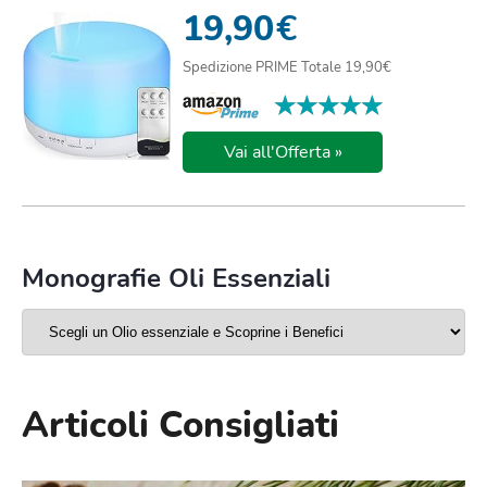
ULTRASUONI DI...
19,90
€
Spedizione PRIME Totale 19,90€
★★★★★
★★★★★
Vai all'Offerta »
Monografie Oli Essenziali
Articoli Consigliati