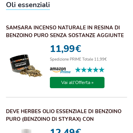
Oli essenziali
SAMSARA INCENSO NATURALE IN RESINA DI
BENZOINO PURO SENZA SOSTANZE AGGIUNTE
- CONFEZION...
11,99
€
Spedizione PRIME Totale 11,99€
★★★★★
★★★★★
Vai all'Offerta »
DEVE HERBES OLIO ESSENZIALE DI BENZOINO
PURO (BENZOINO DI STYRAX) CON
CONTAGOCCE INTERN...
12,49
€