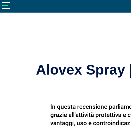
V
neto
nutrizione
Bellezza
Cibo
e
Cucina
Alovex Spray 
Dimagrire
Integratori
Salute
In questa recensione parliamo d
Sport
grazie all'attività protettiva 
Veterinaria
vantaggi, uso e controindicaz