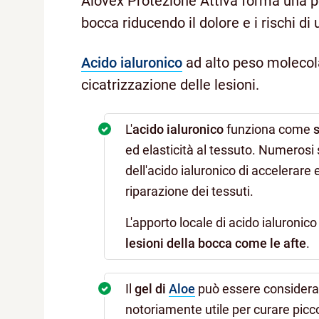
Alovex Protezione Attiva forma una pel
bocca riducendo il dolore e i rischi di ul
Acido ialuronico
ad alto peso molecol
cicatrizzazione delle lesioni.
L'
acido ialuronico
funziona come
ed elasticità al tessuto. Numerosi 
dell'acido ialuronico di accelerare 
riparazione dei tessuti.
L'apporto locale di acido ialuronic
lesioni della bocca come le afte
.
Il
gel di
Aloe
può essere considerat
notoriamente utile per curare piccol