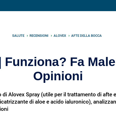
V
neto
nutrizione
.info
SALUTE
RECENSIONI
ALOVEX
AFTE DELLA BOCCA
| Funziona? Fa Male
Opinioni
i Alovex Spray (utile per il trattamento di afte e 
e cicatrizzante di aloe e acido ialuronico), analizz
ioni