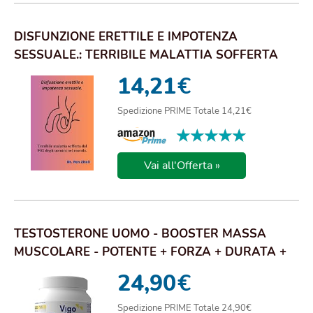
DISFUNZIONE ERETTILE E IMPOTENZA
SESSUALE.: TERRIBILE MALATTIA SOFFERTA
DAL 90% DEGLI U...
14,21
€
Spedizione PRIME Totale 14,21€
★★★★★
★★★★★
Vai all'Offerta »
TESTOSTERONE UOMO - BOOSTER MASSA
MUSCOLARE - POTENTE + FORZA + DURATA +
ALTO DOSAGGIO ...
24,90
€
Spedizione PRIME Totale 24,90€