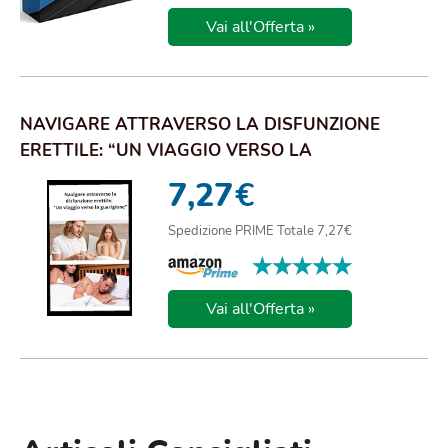
Vai all'Offerta »
NAVIGARE ATTRAVERSO LA DISFUNZIONE
ERETTILE: “UN VIAGGIO VERSO LA
GUARIGIONE": RICONOSC...
7,27
€
Spedizione PRIME Totale 7,27€
★★★★★
★★★★★
Vai all'Offerta »