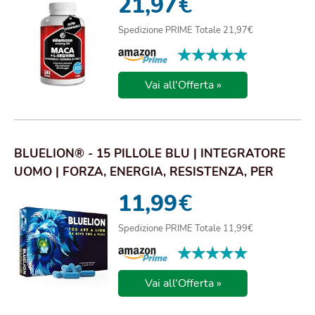
21,97
€
Spedizione PRIME Totale 21,97€
★★★★★
★★★★★
Vai all'Offerta »
BLUELION® - 15 PILLOLE BLU | INTEGRATORE
UOMO | FORZA, ENERGIA, RESISTENZA, PER
PERFORM...
11,99
€
Spedizione PRIME Totale 11,99€
★★★★★
★★★★★
Vai all'Offerta »