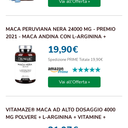
Vai all'Offerta »
MACA PERUVIANA NERA 24000 MG - PREMIO
2021 - MACA ANDINA CON L-ARGININA +
ZINCO + VITAM...
19,90
€
Spedizione PRIME Totale 19,90€
★★★★★
★★★★★
Vai all'Offerta »
VITAMAZE® MACA AD ALTO DOSAGGIO 4000
MG POLVERE + L-ARGININA + VITAMINE +
ZINCO, 240 CA...