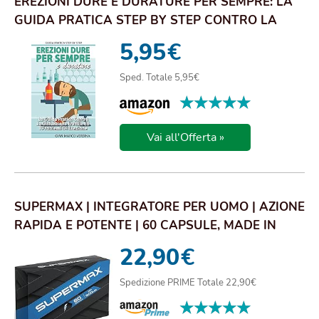
EREZIONI DURE E DURATURE PER SEMPRE: LA
GUIDA PRATICA STEP BY STEP CONTRO LA
DISFUNZION...
5,95
€
Sped. Totale 5,95€
★★★★★
★★★★★
Vai all'Offerta »
SUPERMAX | INTEGRATORE PER UOMO | AZIONE
RAPIDA E POTENTE | 60 CAPSULE, MADE IN
ITALY, ...
22,90
€
Spedizione PRIME Totale 22,90€
★★★★★
★★★★★