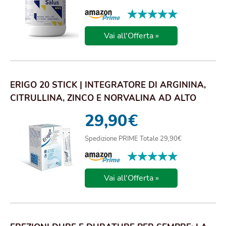
★★★★★
★★★★★
Vai all'Offerta »
ERIGO 20 STICK | INTEGRATORE DI ARGININA,
CITRULLINA, ZINCO E NORVALINA AD ALTO
DOSAGGI...
29,90
€
Spedizione PRIME Totale 29,90€
★★★★★
★★★★★
Vai all'Offerta »