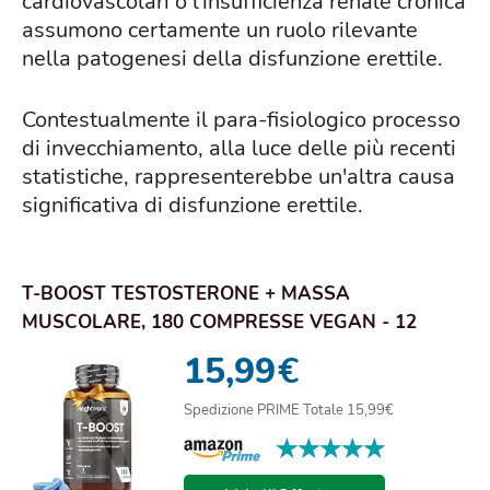
cardiovascolari o l'insufficienza renale cronica
assumono certamente un ruolo rilevante
nella patogenesi della disfunzione erettile.
Contestualmente il para-fisiologico processo
di invecchiamento, alla luce delle più recenti
statistiche, rappresenterebbe un'altra causa
significativa di disfunzione erettile.
T-BOOST TESTOSTERONE + MASSA
MUSCOLARE, 180 COMPRESSE VEGAN - 12
INGREDIENTI MACA PERUV...
15,99
€
Spedizione PRIME Totale 15,99€
★★★★★
★★★★★