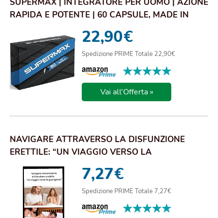
SUPERMAX | INTEGRATORE PER UOMO | AZIONE
RAPIDA E POTENTE | 60 CAPSULE, MADE IN
ITALY, ...
22,90
€
Spedizione PRIME Totale 22,90€
★★★★★
★★★★★
Vai all'Offerta »
NAVIGARE ATTRAVERSO LA DISFUNZIONE
ERETTILE: “UN VIAGGIO VERSO LA
GUARIGIONE": RICONOSC...
7,27
€
Spedizione PRIME Totale 7,27€
★★★★★
★★★★★