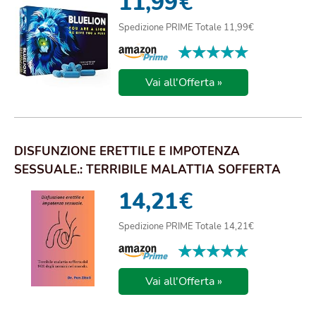
11,99
€
Spedizione PRIME Totale 11,99€
★★★★★
★★★★★
Vai all'Offerta »
DISFUNZIONE ERETTILE E IMPOTENZA
SESSUALE.: TERRIBILE MALATTIA SOFFERTA
DAL 90% DEGLI U...
14,21
€
Spedizione PRIME Totale 14,21€
★★★★★
★★★★★
Vai all'Offerta »