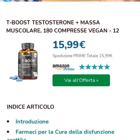
T-BOOST TESTOSTERONE + MASSA
MUSCOLARE, 180 COMPRESSE VEGAN - 12
INGREDIENTI MACA PERUV...
15,99
€
Spedizione PRIME Totale 15,99€
★★★★★
★★★★★
Vai all'Offerta »
Introduzione
Farmaci per la Cura della disfunzione
erettile