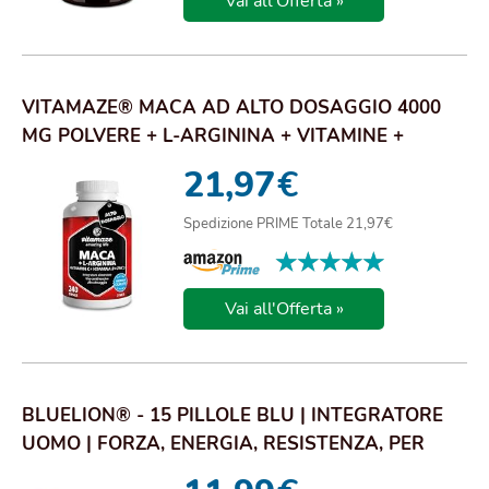
Vai all'Offerta »
VITAMAZE® MACA AD ALTO DOSAGGIO 4000
MG POLVERE + L-ARGININA + VITAMINE +
ZINCO, 240 CA...
21,97
€
Spedizione PRIME Totale 21,97€
★★★★★
★★★★★
Vai all'Offerta »
BLUELION® - 15 PILLOLE BLU | INTEGRATORE
UOMO | FORZA, ENERGIA, RESISTENZA, PER
PERFORM...