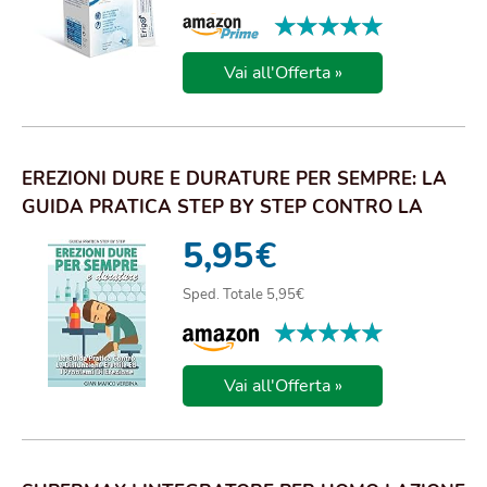
★★★★★
★★★★★
Vai all'Offerta »
EREZIONI DURE E DURATURE PER SEMPRE: LA
GUIDA PRATICA STEP BY STEP CONTRO LA
DISFUNZION...
5,95
€
Sped. Totale 5,95€
★★★★★
★★★★★
Vai all'Offerta »