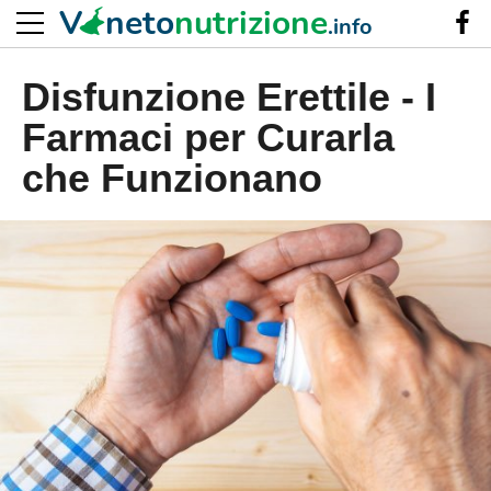
V
neto
nutrizione
.info
Disfunzione Erettile - I
Farmaci per Curarla
che Funzionano