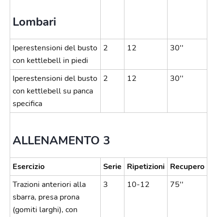
Lombari
Iperestensioni del busto
2
12
30''
con kettlebell in piedi
Iperestensioni del busto
2
12
30''
con kettlebell su panca
specifica
ALLENAMENTO 3
Esercizio
Serie
Ripetizioni
Recupero
Trazioni anteriori alla
3
10-12
75''
sbarra, presa prona
(gomiti larghi), con