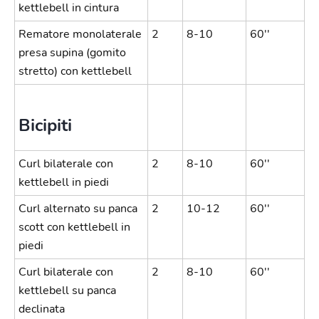
kettlebell in cintura
Rematore monolaterale
2
8-10
60''
presa supina (gomito
stretto) con kettlebell
Bicipiti
Curl bilaterale con
2
8-10
60''
kettlebell in piedi
Curl alternato su panca
2
10-12
60''
scott con kettlebell in
piedi
Curl bilaterale con
2
8-10
60''
kettlebell su panca
declinata