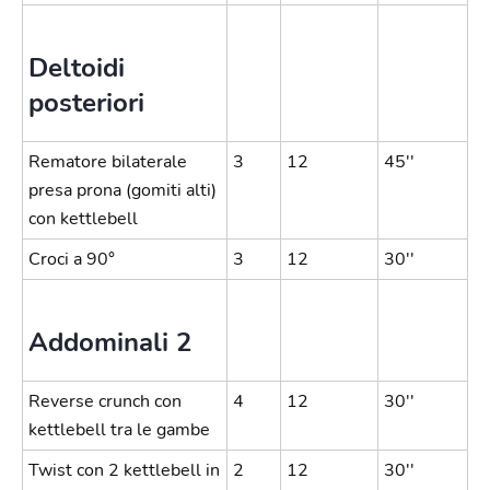
Deltoidi
posteriori
Rematore bilaterale
3
12
45''
presa prona (gomiti alti)
con kettlebell
Croci a 90°
3
12
30''
Addominali 2
Reverse crunch con
4
12
30''
kettlebell tra le gambe
Twist con 2 kettlebell in
2
12
30''