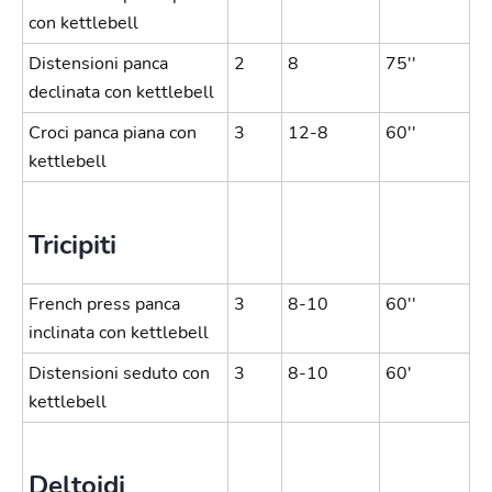
con kettlebell
Distensioni panca
2
8
75''
declinata con kettlebell
Croci panca piana con
3
12-8
60''
kettlebell
Tricipiti
French press panca
3
8-10
60''
inclinata con kettlebell
Distensioni seduto con
3
8-10
60'
kettlebell
Deltoidi