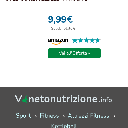
9,99
€
+ Sped. Totale €
★★★★★
★★★★★
Vai all'Offerta »
V
netonutrizione
.info
Sport
Fitness
Attrezzi Fitness
Kettlebell