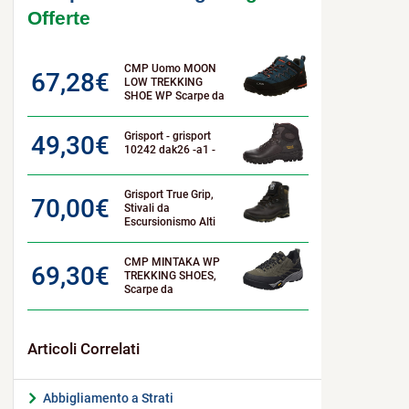
Offerte
CMP Uomo MOON
67,28
€
LOW TREKKING
SHOE WP Scarpe da
Grisport - grisport
49,30
€
10242 dak26 -a1 -
Grisport True Grip,
70,00
€
Stivali da
Escursionismo Alti
CMP MINTAKA WP
69,30
€
TREKKING SHOES,
Scarpe da
Abbigliamento a Strati