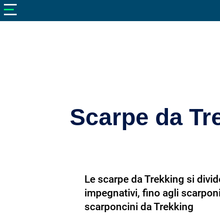
V
neto
nutrizione
Bellezza
Cibo
e
Cucina
Scarpe da Tre
Dimagrire
Integratori
Salute
Le scarpe da Trekking si divid
Sport
impegnativi, fino agli scarponi
Veterinaria
scarponcini da Trekking