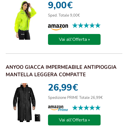
9,00
€
Sped. Totale 9,00€
★★★★★
★★★★★
Vai all'Offerta »
ANYOO GIACCA IMPERMEABILE ANTIPIOGGIA
MANTELLA LEGGERA COMPATTE
RIUTILIZZABILE PER RAGA...
26,99
€
Spedizione PRIME Totale 26,99€
★★★★★
★★★★★
Vai all'Offerta »