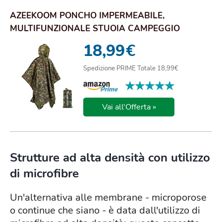
AZEEKOOM PONCHO IMPERMEABILE,
MULTIFUNZIONALE STUOIA CAMPEGGIO
COPERTA DA PICNIC CON SU...
18,99
€
Spedizione PRIME Totale 18,99€
★★★★★
★★★★★
Vai all'Offerta »
Strutture ad alta densità con utilizzo
di microfibre
Un'alternativa alle membrane - microporose
o continue che siano - è data dall'utilizzo di