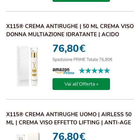
X115® CREMA ANTIRUGHE | 50 ML CREMA VISO
DONNA MULTIAZIONE IDRATANTE | ACIDO
IALURONICO...
76,80
€
Spedizione PRIME Totale 76,80€
★★★★★
★★★★★
Vai all'Offerta »
X115® CREMA ANTIRUGHE UOMO | AIRLESS 50
ML | CREMA VISO EFFETTO LIFTING | ANTI-AGE
TRIP...
76,80
€