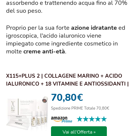
assorbendo e trattenendo acqua fino al 70%
del suo peso.
Proprio per la sua forte
azione idratante
ed
igroscopica, l'acido ialuronico viene
impiegato come ingrediente cosmetico in
molte
creme anti-età
.
X115+PLUS 2 | COLLAGENE MARINO + ACIDO
IALURONICO + 18 VITAMINE E ANTIOSSIDANTI |
INTEG...
70,80
€
Spedizione PRIME Totale 70,80€
★★★★★
★★★★★
Vai all'Offerta »