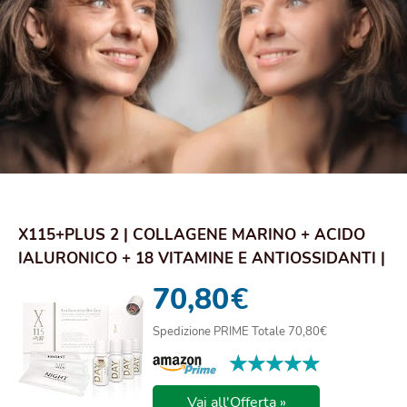
X115+PLUS 2 | COLLAGENE MARINO + ACIDO
IALURONICO + 18 VITAMINE E ANTIOSSIDANTI |
INTEG...
70,80
€
Spedizione PRIME Totale 70,80€
★★★★★
★★★★★
Vai all'Offerta »