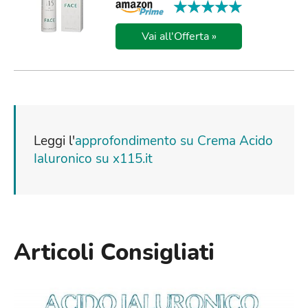
★★★★★
★★★★★
Vai all'Offerta »
Leggi l'
approfondimento su Crema Acido
Ialuronico su x115.it
Articoli Consigliati