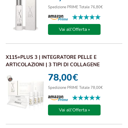
Spedizione PRIME Totale 76,80€
★★★★★
★★★★★
Vai all'Offerta »
X115+PLUS 3 | INTEGRATORE PELLE E
ARTICOLAZIONI | 3 TIPI DI COLLAGENE
IDROLIZZATO (5G) ...
78,00
€
Spedizione PRIME Totale 78,00€
★★★★★
★★★★★
Vai all'Offerta »