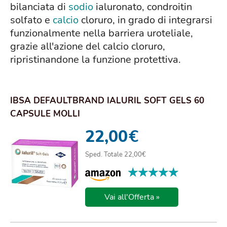
bilanciata di
sodio
ialuronato, condroitin
solfato e
calcio
cloruro, in grado di integrarsi
funzionalmente nella barriera uroteliale,
grazie all'azione del calcio cloruro,
ripristinandone la funzione protettiva.
IBSA DEFAULTBRAND IALURIL SOFT GELS 60
CAPSULE MOLLI
22,00
€
Sped. Totale 22,00€
★★★★★
★★★★★
Vai all'Offerta »