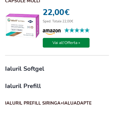
CAPSULE MOLLI
22,00
€
Sped. Totale 22,00€
★★★★★
★★★★★
Vai all'Offerta »
Ialuril Softgel
Ialuril Prefill
IALURIL PREFILL SIRINGA+IALUADAPTE