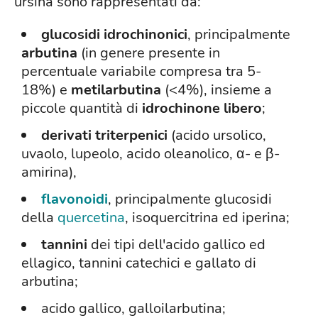
ursina sono rappresentati da:
glucosidi idrochinonici
, principalmente
arbutina
(in genere presente in
percentuale variabile compresa tra 5-
18%) e
metilarbutina
(<4%), insieme a
piccole quantità di
idrochinone libero
;
derivati triterpenici
(acido ursolico,
uvaolo, lupeolo, acido oleanolico, α- e β-
amirina),
flavonoidi
, principalmente glucosidi
della
quercetina
, isoquercitrina ed iperina;
tannini
dei tipi dell'acido gallico ed
ellagico, tannini catechici e gallato di
arbutina;
acido gallico, galloilarbutina;