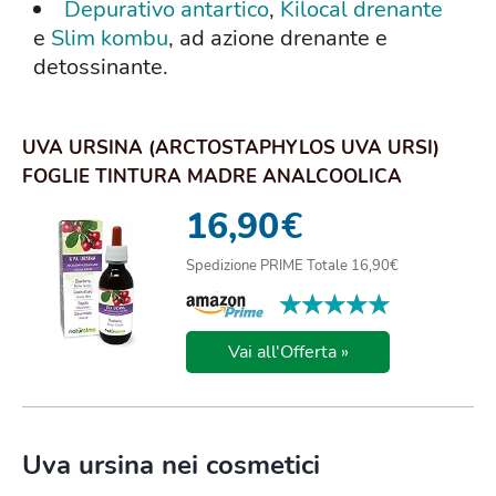
Depurativo antartico
,
Kilocal drenante
e
Slim kombu
, ad azione drenante e
detossinante.
UVA URSINA (ARCTOSTAPHYLOS UVA URSI)
FOGLIE TINTURA MADRE ANALCOOLICA
NATURALMA | ESTRA...
16,90
€
Spedizione PRIME Totale 16,90€
★★★★★
★★★★★
Vai all'Offerta »
Uva ursina nei cosmetici