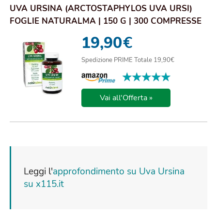
UVA URSINA (ARCTOSTAPHYLOS UVA URSI)
FOGLIE NATURALMA | 150 G | 300 COMPRESSE
DA 500 MG...
19,90
€
Spedizione PRIME Totale 19,90€
★★★★★
★★★★★
Vai all'Offerta »
Leggi l'
approfondimento su Uva Ursina
su x115.it