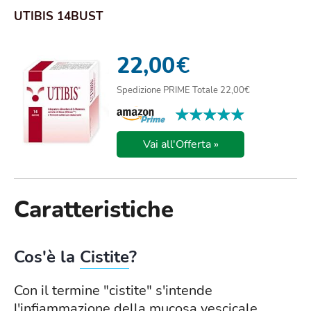
UTIBIS 14BUST
22,00
€
Spedizione PRIME Totale 22,00€
★★★★★
★★★★★
Vai all'Offerta »
Caratteristiche
Cos'è la
Cistite
?
Con il termine "cistite" s'intende
l'infiammazione della mucosa vescicale,