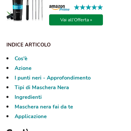
★★★★★
★★★★★
Vai all'Offerta »
Cos'è
Azione
I punti neri - Approfondimento
Tipi di Maschera Nera
Ingredienti
Maschera nera fai da te
Applicazione