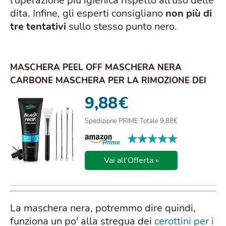
l'operazione più igienica rispetto all'uso delle
dita. Infine, gli esperti consigliano
non più di
tre tentativi
sullo stesso punto nero.
MASCHERA PEEL OFF MASCHERA NERA
CARBONE MASCHERA PER LA RIMOZIONE DEI
PUNTI NERI MASCHE...
9,88
€
Spedizione PRIME Totale 9,88€
★★★★★
★★★★★
Vai all'Offerta »
La maschera nera, potremmo dire quindi,
funziona un po' alla stregua dei
cerottini per i