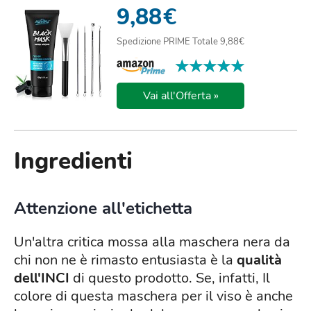
PUNTI NERI MASCHE...
9,88
€
Spedizione PRIME Totale 9,88€
★★★★★
★★★★★
Vai all'Offerta »
Ingredienti
Attenzione all'etichetta
Un'altra critica mossa alla maschera nera da
chi non ne è rimasto entusiasta è la
qualità
dell'INCI
di questo prodotto. Se, infatti, Il
colore di questa maschera per il viso è anche