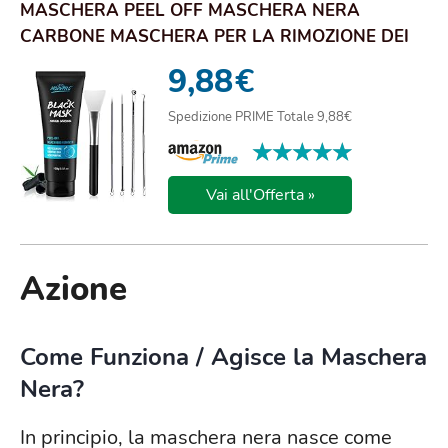
MASCHERA PEEL OFF MASCHERA NERA
CARBONE MASCHERA PER LA RIMOZIONE DEI
PUNTI NERI MASCHE...
9,88
€
Spedizione PRIME Totale 9,88€
★★★★★
★★★★★
Vai all'Offerta »
Azione
Come Funziona / Agisce la Maschera
Nera?
In principio, la maschera nera nasce come