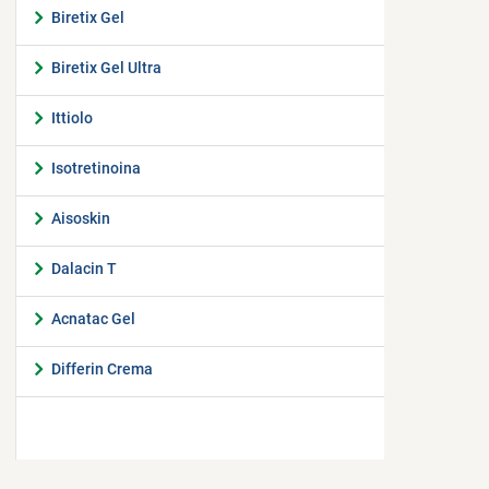
Biretix Gel
Biretix Gel Ultra
Ittiolo
Isotretinoina
Aisoskin
Dalacin T
Acnatac Gel
Differin Crema