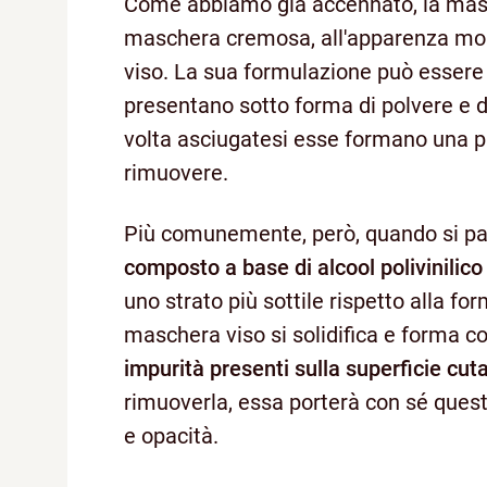
Come abbiamo già accennato, la masch
maschera cremosa, all'apparenza molto
viso. La sua formulazione può esser
presentano sotto forma di polvere e d
volta asciugatesi esse formano una
rimuovere.
Più comunemente, però, quando si parl
composto a base di alcool polivinilico o
uno strato più sottile rispetto alla f
maschera viso si solidifica e forma c
impurità presenti sulla superficie cut
rimuoverla, essa porterà con sé queste
e opacità.