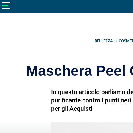
V
neto
nutrizione
Bellezza
Cibo
BELLEZZA
COSMET
e
Cucina
Maschera Peel Of
Dimagrire
Integratori
In questo articolo parliamo del
Salute
purificante contro i punti ner
per gli Acquisti
Sport
Veterinaria