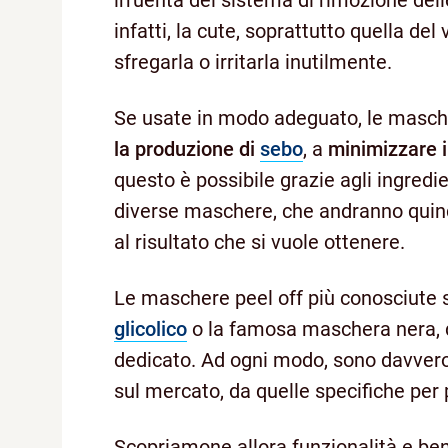
infatti, la cute, soprattutto quella del
sfregarla o irritarla inutilmente.
Se usate in modo adeguato, le masche
la produzione di
sebo
, a
minimizzare i
questo è possibile grazie agli ingredie
diverse maschere, che andranno quindi
al risultato che si vuole ottenere.
Le maschere peel off più conosciute 
glicolico
o la famosa maschera nera, d
dedicato. Ad ogni modo, sono davvero
sul mercato, da quelle specifiche per p
Scopriamone allora funzionalità e bene