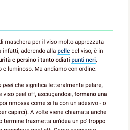
di maschera per il viso molto apprezzata
a infatti, aderendo alla
pelle
del viso, è in
rità e persino i tanto odiati
punti neri
,
to e luminoso. Ma andiamo con ordine.
o peel
che significa letteralmente pelare,
 viso peel off, asciugandosi,
formano una
poi rimossa come si fa con un adesivo - o
per capirci). A volte viene chiamata anche
 termine trasmetta un'idea un po' troppo
lle maschere peel off. Come sappiamo