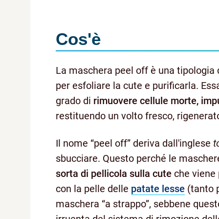
Cos'è
La maschera peel off è una tipologia 
per esfoliare la cute e purificarla. Ess
grado di
rimuovere cellule morte, impu
restituendo un volto fresco, rigenera
Il nome “peel off” deriva dall'inglese
t
sbucciare. Questo perché le maschere
sorta di pellicola sulla cute
che viene 
con la pelle delle
patate lesse
(tanto 
maschera “a strappo”, sebbene questo
irruenta del sistema di rimozione de