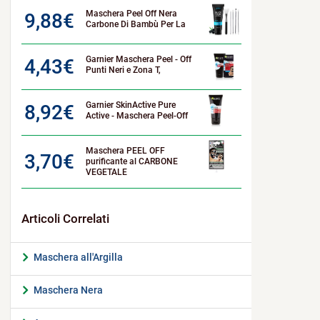
Maschera Peel Off Nera
9,88
€
Carbone Di Bambù Per La
Garnier Maschera Peel - Off
4,43
€
Punti Neri e Zona T,
Garnier SkinActive Pure
8,92
€
Active - Maschera Peel-Off
Maschera PEEL OFF
3,70
€
purificante al CARBONE
VEGETALE
Maschera all'Argilla
Maschera Nera