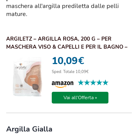
maschera all'argilla prediletta dalle pelli
mature.
ARGILETZ – ARGILLA ROSA, 200 G – PER
MASCHERA VISO & CAPELLI E PER IL BAGNO –
PELLI SEN...
10,09
€
Sped. Totale 10,09€
★★★★★
★★★★★
Vai all'Offerta »
Argilla Gialla