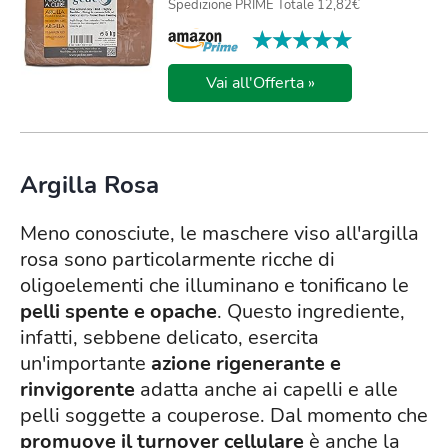
Spedizione PRIME Totale 12,82€
★★★★★
★★★★★
Vai all'Offerta »
Argilla Rosa
Meno conosciute, le maschere viso all'argilla
rosa sono particolarmente ricche di
oligoelementi che illuminano e tonificano le
pelli spente e opache
. Questo ingrediente,
infatti, sebbene delicato, esercita
un'importante
azione rigenerante e
rinvigorente
adatta anche ai capelli e alle
pelli soggette a couperose. Dal momento che
promuove il turnover cellulare
è anche la