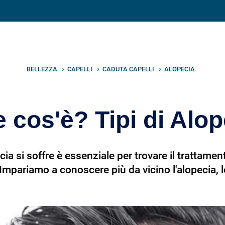
V
neto
nutrizione
.info
BELLEZZA
CAPELLI
CADUTA CAPELLI
ALOPECIA
 cos'è? Tipi di Alo
cia si soffre è essenziale per trovare il trattame
Impariamo a conoscere più da vicino l'alopecia, l