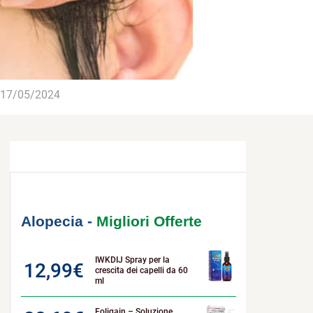
17/05/2024
Alopecia -
Migliori Offerte
IWKDIJ Spray per la
12,99
€
crescita dei capelli da 60
ml
Foligain – Soluzione