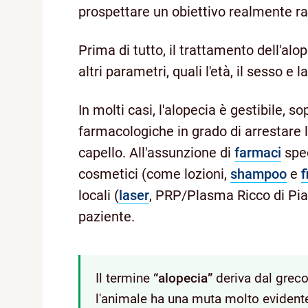
prospettare un obiettivo realmente ra
Prima di tutto, il trattamento dell'al
altri parametri, quali l'età, il sesso e 
In molti casi, l'alopecia è gestibile, so
farmacologiche in grado di arrestare l
capello. All'assunzione di
farmaci
spec
cosmetici (come lozioni,
shampoo
e
f
locali (
laser
, PRP/Plasma Ricco di Pias
paziente.
Il termine
“alopecia”
deriva dal grec
l'animale ha una muta molto evidente,