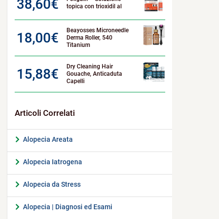
38,60
€
topica con trioxidil al
Beayosses Microneedle
18,00
€
Derma Roller, 540
Titanium
Dry Cleaning Hair
15,88
€
Gouache, Anticaduta
Capelli
Alopecia Areata
Alopecia Iatrogena
Alopecia da Stress
Alopecia | Diagnosi ed Esami