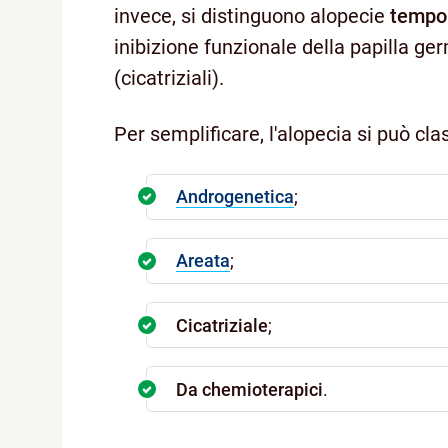
invece, si distinguono alopecie
tempo
inibizione funzionale della papilla ge
(cicatriziali).
Per semplificare, l'alopecia si può cla
Androgenetica
;
Areata
;
Cicatriziale
;
Da chemioterapici
.