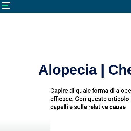
V
neto
nutrizione
Bellezza
Cibo
e
Cucina
Alopecia | Che
Dimagrire
Integratori
Capire di quale forma di alope
Salute
efficace. Con questo articolo 
capelli e sulle relative cause
Sport
Veterinaria