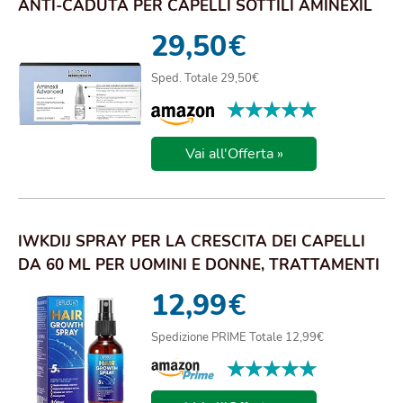
ANTI-CADUTA PER CAPELLI SOTTILI AMINEXIL
ADVANCED...
29,50
€
Sped. Totale 29,50€
★★★★★
★★★★★
Vai all'Offerta »
IWKDIJ SPRAY PER LA CRESCITA DEI CAPELLI
DA 60 ML PER UOMINI E DONNE, TRATTAMENTI
PER L...
12,99
€
Spedizione PRIME Totale 12,99€
★★★★★
★★★★★