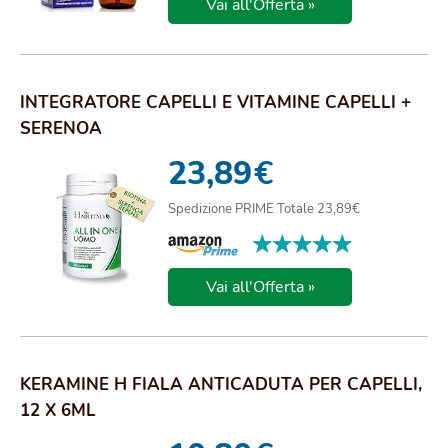
Vai all'Offerta »
INTEGRATORE CAPELLI E VITAMINE CAPELLI +
SERENOA
REPENS+BIOTINA+ZINCO+SELENIO+SAW
23,89
€
PALME...
Spedizione PRIME Totale 23,89€
★★★★★
★★★★★
Vai all'Offerta »
KERAMINE H FIALA ANTICADUTA PER CAPELLI,
12 X 6ML