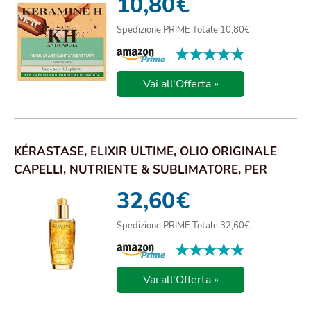
10,80
€
Spedizione PRIME Totale 10,80€
★★★★★
★★★★★
Vai all'Offerta »
KÉRASTASE, ELIXIR ULTIME, OLIO ORIGINALE
CAPELLI, NUTRIENTE & SUBLIMATORE, PER
CAPELLI ...
32,60
€
Spedizione PRIME Totale 32,60€
★★★★★
★★★★★
Vai all'Offerta »