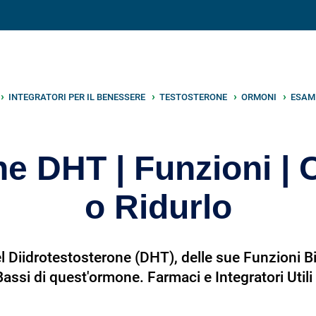
V
neto
nutrizione
.info
INTEGRATORI PER IL BENESSERE
TESTOSTERONE
ORMONI
ESAM
ne DHT | Funzioni 
o Ridurlo
l Diidrotestosterone (DHT), delle sue Funzioni Bi
Bassi di quest'ormone. Farmaci e Integratori Uti