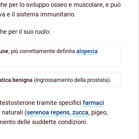
che per lo sviluppo osseo e muscolare, e può
va e il sistema immunitario.
he per il suo ruolo:
mune
, più correttamente definita
alopecia
tatica benigna
(ingrossamento della prostata).
otestosterone tramite specifici
farmaci
 naturali (
serenoa repens
,
zucca
, pigeo,
amento delle suddette condizioni.