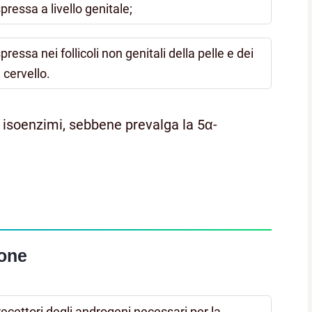
ressa a livello genitale;
essa nei follicoli non genitali della pelle e dei
 cervello.
 isoenzimi, sebbene prevalga la 5α-
rone
 recettori degli androgeni necessari per la