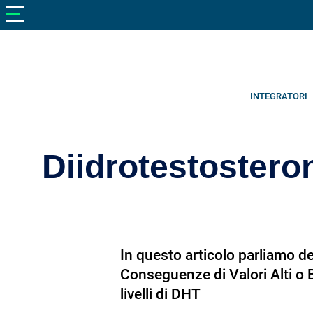
V
neto
nutrizione
Bellezza
Cibo
INTEGRATORI
e
Cucina
Diidrotestostero
Dimagrire
Integratori
Salute
In questo articolo parliamo de
Sport
Conseguenze di Valori Alti o 
Veterinaria
livelli di DHT