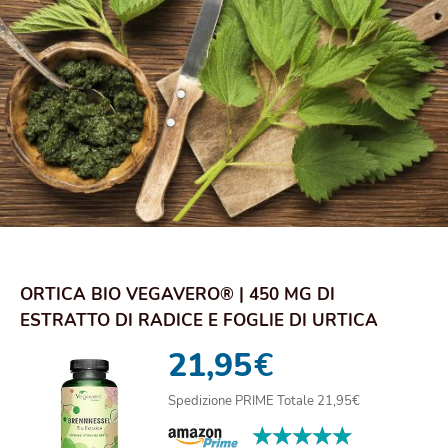
ORTICA BIO VEGAVERO® | 450 MG DI
ESTRATTO DI RADICE E FOGLIE DI URTICA
DIOICA | PROSTAT...
21,95
€
Spedizione PRIME Totale 21,95€
★★★★★
★★★★★