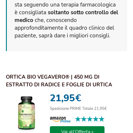
sta seguendo una terapia farmacologica
è consigliata
soltanto sotto controllo del
medico
che, conoscendo
approfonditamente il quadro clinico del
paziente, saprà dare i migliori consigli.
ORTICA BIO VEGAVERO® | 450 MG DI
ESTRATTO DI RADICE E FOGLIE DI URTICA
DIOICA | PROSTAT...
21,95
€
Spedizione PRIME Totale 21,95€
★★★★★
★★★★★
Vai all'Offerta »