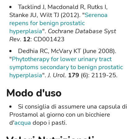
Tacklind J, Macdonald R, Rutks I,
Stanke JU, Wilt TJ (2012). "
Serenoa
repens for benign prostatic
hyperplasia
".
Cochrane Database Syst
Rev
.
12
: CD001423
Dedhia RC, McVary KT (June 2008).
"
Phytotherapy for lower urinary tract
symptoms secondary to benign prostatic
hyperplasia
".
J. Urol
.
179
(6): 2119-25.
Modo d'uso
Si consiglia di assumere una capsula di
Prostamol al giorno con un bicchiere
d'
acqua
dopo i pasti.