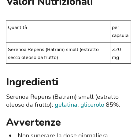
Valori Nutrizionali
Quantità
per
capsula
Serenoa Repens (Batram) small (estratto
320
secco oleoso da frutto)
mg
Ingredienti
Serenoa Repens (Batram) small (estratto
oleoso da frutto);
gelatina
;
glicerolo
85%.
Avvertenze
Non superare la dose giornaliera