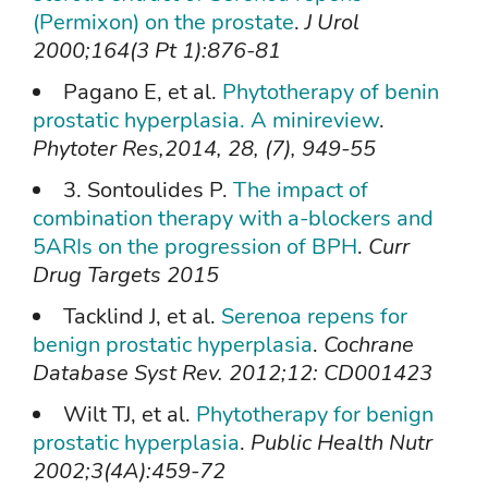
(Permixon) on the prostate
.
J Urol
2000;164(3 Pt 1):876-81
Pagano E, et al.
Phytotherapy of benin
prostatic hyperplasia. A minireview
.
Phytoter Res,2014, 28, (7), 949-55
3. Sontoulides P.
The impact of
combination therapy with a-blockers and
5ARIs on the progression of BPH
.
Curr
Drug Targets 2015
Tacklind J, et al.
Serenoa repens for
benign prostatic hyperplasia
.
Cochrane
Database Syst Rev. 2012;12: CD001423
Wilt TJ, et al.
Phytotherapy for benign
prostatic hyperplasia
.
Public Health Nutr
2002;3(4A):459-72