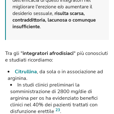
dell'efficacia di questi integratori nel
migliorare l'erezione e/o aumentare il
desiderio sessuale,
risulta scarsa,
contraddittoria, lacunosa o comunque
insufficiente
.
Tra gli "
integratori afrodisiaci
" più conosciuti
e studiati ricordiamo:
Citrullina
, da sola o in associazione ad
arginina.
In studi clinici preliminari la
somministrazione di 2800 mg/die di
arginina per os ha evidenziato benefici
clinici nel 40% dei pazienti trattati con
23
disfunzione erettile
.