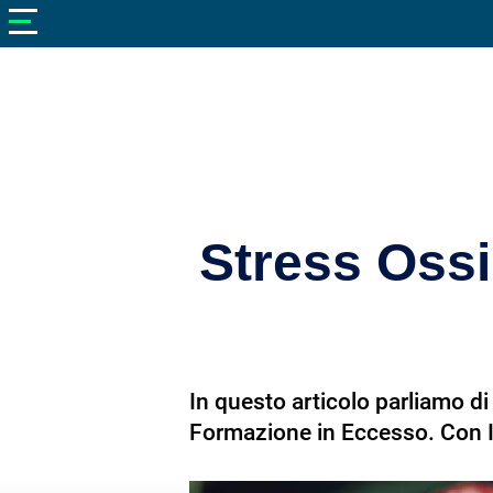
V
neto
nutrizione
Bellezza
Cibo
e
Cucina
Stress Ossi
Dimagrire
Integratori
Salute
In questo articolo parliamo di 
Sport
Formazione in Eccesso. Con In
Veterinaria