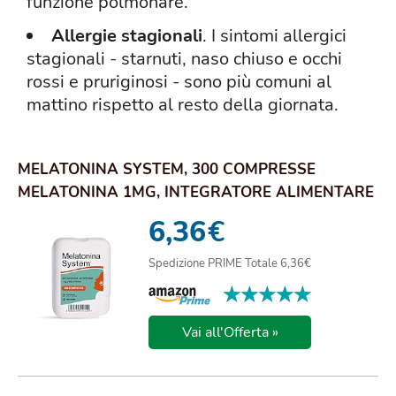
funzione polmonare.
Allergie stagionali
.
I sintomi allergici
stagionali - starnuti, naso chiuso e occhi
rossi e pruriginosi - sono più comuni al
mattino rispetto al resto della giornata.
MELATONINA SYSTEM, 300 COMPRESSE
MELATONINA 1MG, INTEGRATORE ALIMENTARE
UTILE PER PREND...
6,36
€
Spedizione PRIME Totale 6,36€
★★★★★
★★★★★
Vai all'Offerta »