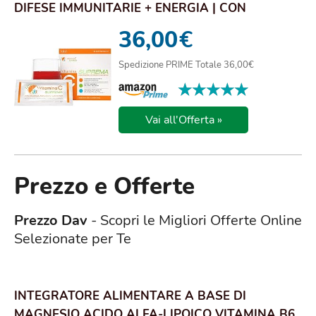
DIFESE IMMUNITARIE + ENERGIA | CON
MAGNESIO E PO...
36,00
€
Spedizione PRIME Totale 36,00€
★★★★★
★★★★★
Vai all'Offerta »
Prezzo e Offerte
Prezzo Dav
- Scopri le Migliori Offerte Online
Selezionate per Te
INTEGRATORE ALIMENTARE A BASE DI
MAGNESIO ACIDO ALFA-LIPOICO VITAMINA B6