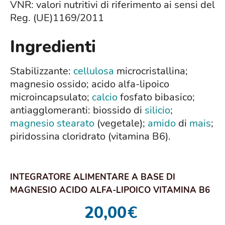
VNR: valori nutritivi di riferimento ai sensi del
Reg. (UE)1169/2011
Ingredienti
Stabilizzante:
cellulosa
microcristallina;
magnesio ossido; acido alfa-lipoico
microincapsulato;
calcio
fosfato bibasico;
antiagglomeranti: biossido di
silicio
;
magnesio stearato
(vegetale);
amido
di
mais
;
piridossina cloridrato (vitamina B6).
INTEGRATORE ALIMENTARE A BASE DI
MAGNESIO ACIDO ALFA-LIPOICO VITAMINA B6
DAV 30 COMPRESSE
20,00
€