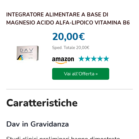
INTEGRATORE ALIMENTARE A BASE DI
MAGNESIO ACIDO ALFA-LIPOICO VITAMINA B6
DAV 30 COMPRESSE
20,00
€
Sped. Totale 20,00€
★★★★★
★★★★★
Vai all'Offerta »
Caratteristiche
Dav in Gravidanza