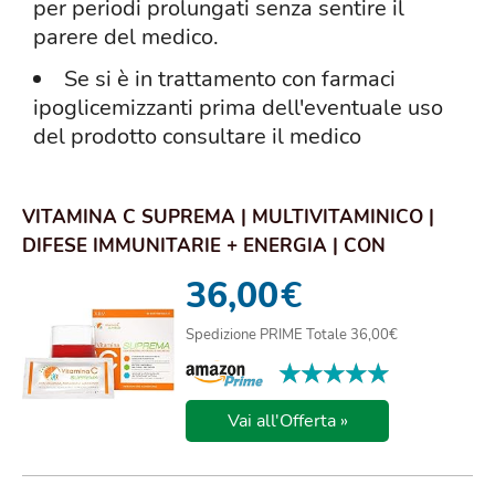
per periodi prolungati senza sentire il
parere del medico.
Se si è in trattamento con farmaci
ipoglicemizzanti prima dell'eventuale uso
del prodotto consultare il medico
VITAMINA C SUPREMA | MULTIVITAMINICO |
DIFESE IMMUNITARIE + ENERGIA | CON
MAGNESIO E PO...
36,00
€
Spedizione PRIME Totale 36,00€
★★★★★
★★★★★
Vai all'Offerta »