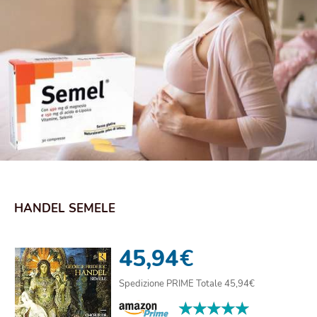
HANDEL SEMELE
45,94
€
Spedizione PRIME Totale 45,94€
★★★★★
★★★★★