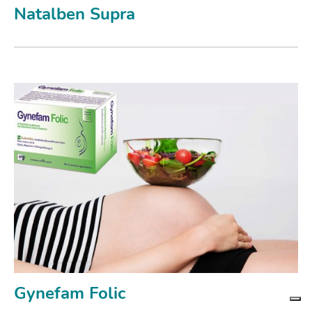
Natalben Supra
Gynefam Folic