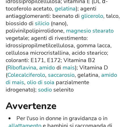
idrossipropilcellulosa; vitamina E (DL α-
tocoferolo acetato,
gelatina
); agenti
antiagglomeranti: beenato di
glicerolo
, talco,
biossido di
silicio
(nano),
polivinilpolipirrolidone,
magnesio stearato
vegetale; agenti di rivestimento:
idrossipropilmetilcellulosa, gomma lacca,
cellulosa microcristallina, acido stearico;
coloranti: E171, E172; Vitamina B2
(
Riboflavina
,
amido
di
mais
); Vitamina D
(
Colecalciferolo
,
saccarosio
, gelatina,
amido
di mais
,
olio di soia
parzialmente
idrogenato);
sodio
selenito
Avvertenze
Per l'uso in donne in gravidanza o in
allattamento
e bambini si raccomanda di