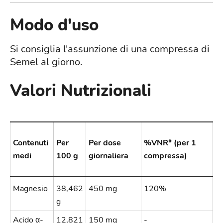
Modo d'uso
Si consiglia l'assunzione di una compressa di
Semel al giorno.
Valori Nutrizionali
Contenuti
Per
Per dose
%VNR* (per 1
medi
100 g
giornaliera
compressa)
Magnesio
38,462
450 mg
120%
g
Acido α-
12,821
150 mg
-