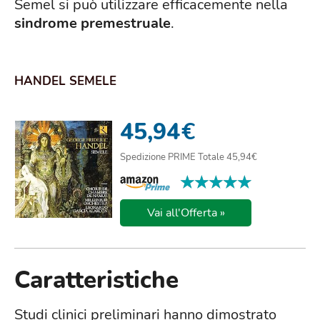
Semel si può utilizzare efficacemente nella
sindrome premestruale
.
HANDEL SEMELE
45,94
€
Spedizione PRIME Totale 45,94€
★★★★★
★★★★★
Vai all'Offerta »
Caratteristiche
Studi clinici preliminari hanno dimostrato