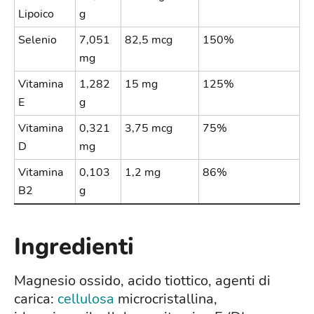
Lipoico
g
Selenio
7,051
82,5 mcg
150%
mg
Vitamina
1,282
15 mg
125%
E
g
Vitamina
0,321
3,75 mcg
75%
D
mg
Vitamina
0,103
1,2 mg
86%
B2
g
Ingredienti
Magnesio ossido, acido tiottico, agenti di
carica:
cellulosa
microcristallina,