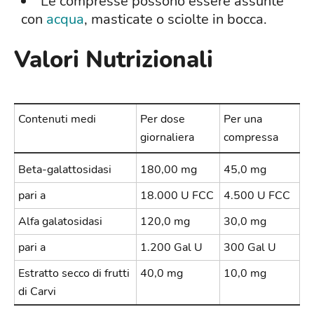
Le compresse possono essere assunte
con
acqua
, masticate o sciolte in bocca.
Valori Nutrizionali
Contenuti medi
Per dose
Per una
giornaliera
compressa
Beta-galattosidasi
180,00 mg
45,0 mg
pari a
18.000 U FCC
4.500 U FCC
Alfa galatosidasi
120,0 mg
30,0 mg
pari a
1.200 Gal U
300 Gal U
Estratto secco di frutti
40,0 mg
10,0 mg
di Carvi