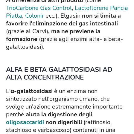
A differenza di altri prodotti
(come
TrioCarbone Gas Control
,
Lactoflorene Pancia
Piatta
,
Colonir
ecc.), Elgasin
non si limita a
favorire l'eliminazione dei gas intestinali
(grazie al Carvi)
, ma ne previene la
formazione
(grazie agli enzimi alfa- e beta-
galattosidasi).
ALFA E BETA GALATTOSIDASI AD
ALTA CONCENTRAZIONE
L'
α-galattosidasi
è un enzima non
sintetizzato nell'organismo umano, che
svolge un'azione estremamente importante
perché
aiuta la digestione degli
oligosaccaridi
non digeribili
(raffinosio,
stachioso e verbascosio) contenuti in una