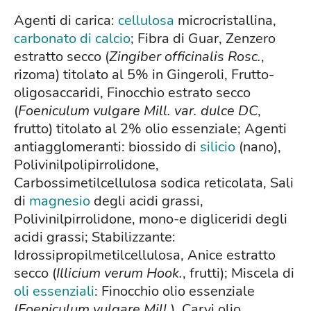
Agenti di carica:
cellulosa
microcristallina,
carbonato di calcio
; Fibra di Guar, Zenzero
estratto secco (
Zingiber officinalis Rosc.
,
rizoma) titolato al 5% in Gingeroli, Frutto-
oligosaccaridi, Finocchio estrato secco
(
Foeniculum vulgare Mill. var. dulce DC
,
frutto) titolato al 2% olio essenziale; Agenti
antiagglomeranti: biossido di
silicio
(nano),
Polivinilpolipirrolidone,
Carbossimetilcellulosa sodica reticolata, Sali
di
magnesio
degli acidi grassi,
Polivinilpirrolidone, mono-e digliceridi degli
acidi grassi; Stabilizzante:
Idrossipropilmetilcellulosa, Anice estratto
secco (
Illicium verum Hook.
, frutti); Miscela di
oli essenziali
: Finocchio olio essenziale
(
Foeniculum vulgare Mill.
), Carvi olio