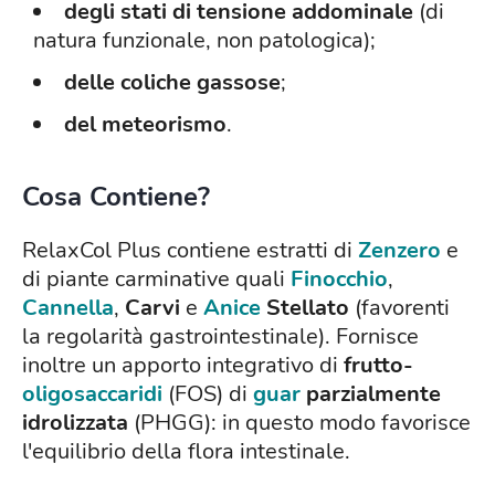
degli stati di tensione addominale
(di
natura funzionale, non patologica);
delle coliche gassose
;
del meteorismo
.
Cosa Contiene?
RelaxCol Plus contiene estratti di
Zenzero
e
di piante carminative quali
Finocchio
,
Cannella
,
Carvi
e
Anice
Stellato
(favorenti
la regolarità gastrointestinale). Fornisce
inoltre un apporto integrativo di
frutto-
oligosaccaridi
(FOS) di
guar
parzialmente
idrolizzata
(PHGG): in questo modo favorisce
l'equilibrio della flora intestinale.