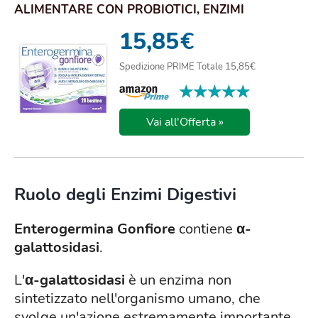
ALIMENTARE CON PROBIOTICI, ENZIMI
DIGESTIVI E FERME...
15,85
€
Spedizione PRIME Totale 15,85€
★★★★★
★★★★★
Vai all'Offerta »
Ruolo degli Enzimi Digestivi
Enterogermina Gonfiore
contiene
α-
galattosidasi
.
L'
α-galattosidasi
è un enzima non
sintetizzato nell'organismo umano, che
svolge un'azione estremamente importante