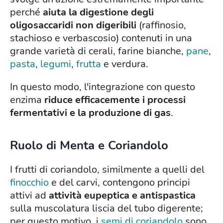
perché
aiuta la digestione degli
oligosaccaridi non digeribili
(raffinosio,
stachioso e verbascosio) contenuti in una
grande varietà di cerali, farine bianche,
pane
,
pasta
,
legumi
,
frutta
e verdura.
In questo modo, l'integrazione con questo
enzima
riduce efficacemente i processi
fermentativi e la produzione di gas
.
Ruolo di Menta e Coriandolo
I frutti di coriandolo, similmente a quelli del
finocchio
e del carvi, contengono principi
attivi ad
attività eupeptica e antispastica
sulla muscolatura liscia del tubo digerente;
per questo motivo, i
semi di coriandolo
sono