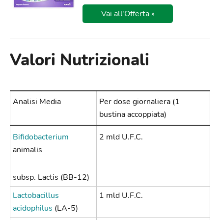
Vai all'Offerta »
Valori Nutrizionali
Analisi Media
Per dose giornaliera (1
bustina accoppiata)
Bifidobacterium
2 mld U.F.C.
animalis
subsp. Lactis (BB-12)
Lactobacillus
1 mld U.F.C.
acidophilus
(LA-5)