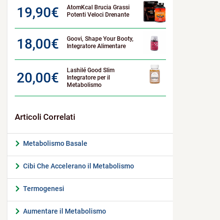
AtomKcal Brucia Grassi
19,90
€
Potenti Veloci Drenante
Goovi, Shape Your Booty,
18,00
€
Integratore Alimentare
Lashilé Good Slim
20,00
€
Integratore per il
Metabolismo
Metabolismo Basale
Cibi Che Accelerano il Metabolismo
Termogenesi
Aumentare il Metabolismo