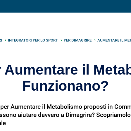
V
neto
nutrizione
.info
RI
INTEGRATORI PER LO SPORT
PER DIMAGRIRE
AUMENTARE IL ME
r Aumentare il Meta
Funzionano?
i per Aumentare il Metabolismo proposti in Comm
possono aiutare davvero a Dimagrire? Scopriamol
ale