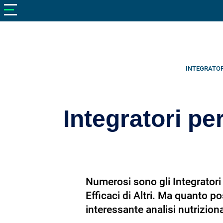
V
neto
nutrizione
Bellezza
Cibo
INTEGRATO
e
Cucina
Integratori pe
Dimagrire
Integratori
Salute
Numerosi sono gli Integrator
Sport
Efficaci di Altri. Ma quanto 
Veterinaria
interessante analisi nutrizion