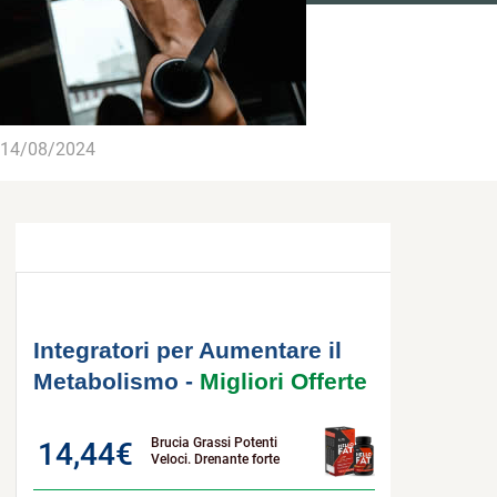
14/08/2024
Integratori per Aumentare il
Metabolismo -
Migliori Offerte
Brucia Grassi Potenti
14,44
€
Veloci. Drenante forte