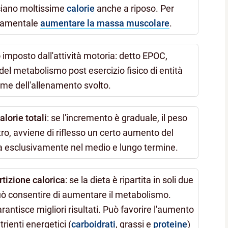
ciano moltissime
calorie
anche a riposo. Per
ndamentale
aumentare la massa muscolare
.
o
imposto dall'attività motoria: detto EPOC,
del metabolismo post esercizio fisico di entità
lume dell'allenamento svolto.
lorie totali
: se l'incremento è graduale, il peso
o, avviene di riflesso un certo aumento del
a esclusivamente nel medio e lungo termine.
rtizione calorica
: se la dieta è ripartita in soli due
 può consentire di aumentare il metabolismo.
antisce migliori risultati. Può favorire l'aumento
trienti energetici (
carboidrati
, grassi e
proteine
)