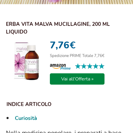
ERBA VITA MALVA MUCILLAGINE, 200 ML
LIQUIDO
7,76
€
Spedizione PRIME Totale 7,76€
★★★★★
★★★★★
Vai all'Offerta »
Curiosità
Nella medicina popolare, i preparati a base