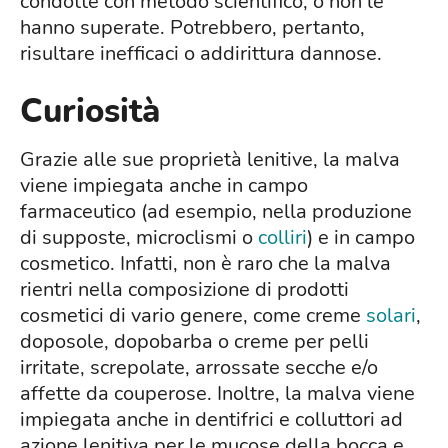
condotte con metodo scientifico, o non le
hanno superate. Potrebbero, pertanto,
risultare inefficaci o addirittura dannose.
Curiosità
Grazie alle sue proprietà lenitive, la malva
viene impiegata anche in campo
farmaceutico (ad esempio, nella produzione
di supposte, microclismi o
colliri
) e in campo
cosmetico. Infatti, non è raro che la malva
rientri nella composizione di prodotti
cosmetici di vario genere, come creme
solari
,
doposole, dopobarba o creme per pelli
irritate, screpolate, arrossate secche e/o
affette da couperose. Inoltre, la malva viene
impiegata anche in dentifrici e colluttori ad
azione lenitiva per le mucose della bocca e