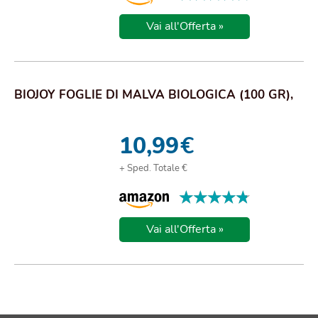
Vai all'Offerta »
BIOJOY FOGLIE DI MALVA BIOLOGICA (100 GR),
10,99
€
+ Sped. Totale €
★★★★★
★★★★★
Vai all'Offerta »