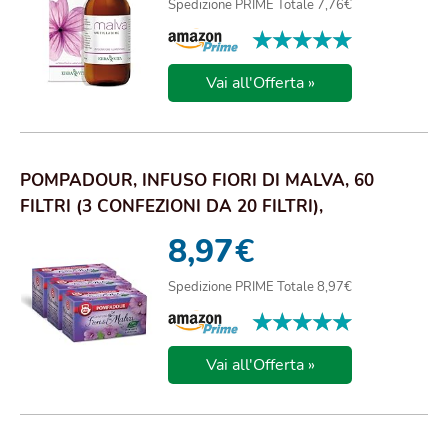
Spedizione PRIME Totale 7,76€
★★★★★
★★★★★
Vai all'Offerta »
POMPADOUR, INFUSO FIORI DI MALVA, 60
FILTRI (3 CONFEZIONI DA 20 FILTRI),
IDRATANTE, LEN...
8,97
€
Spedizione PRIME Totale 8,97€
★★★★★
★★★★★
Vai all'Offerta »